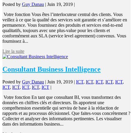
Posted by
Guy Danau
|
Juin 19, 2019
|
Votre fonction Vous êtes l’interlocuteur central des clients. Vous
veillez à ce que la qualité des services soit garantie et s’améliore en
permanence. Vous fournissez des produits et services end-to-end
qualitatifs, toujours avec une plus-value pour les clients et
conformément aux SLA (service level agreement) convenus. Vous
fournissez à...
Lire la suite
Consultant Business Intelligence
Posted by
Guy Danau
|
Juin 19, 2019
|
ICT
,
ICT
,
ICT
,
ICT
,
ICT
,
ICT
,
ICT
,
ICT
,
ICT
,
ICT
|
Votre fonction En tant que consultant BI, vous transformez des
données en chiffres clés et directeurs. Ils apportent une
compréhension essentielle qui servira de base à la rédaction de
rapports et au processus décisionnel. Que faites-vous concrètement ?
Collecter et analyser des informations pertinentes. Les visualiser
dans des informations business...