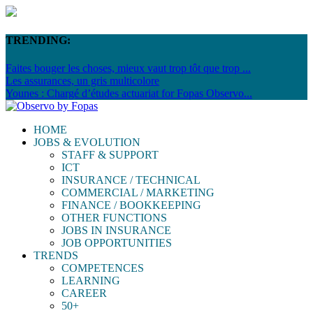
TRENDING:
Faites bouger les choses, mieux vaut trop tôt que trop ...
Les assurances, un gris multicolore
Younes : Chargé d’études actuariat for Fopas Observo...
HOME
JOBS & EVOLUTION
STAFF & SUPPORT
ICT
INSURANCE / TECHNICAL
COMMERCIAL / MARKETING
FINANCE / BOOKKEEPING
OTHER FUNCTIONS
JOBS IN INSURANCE
JOB OPPORTUNITIES
TRENDS
COMPETENCES
LEARNING
CAREER
50+