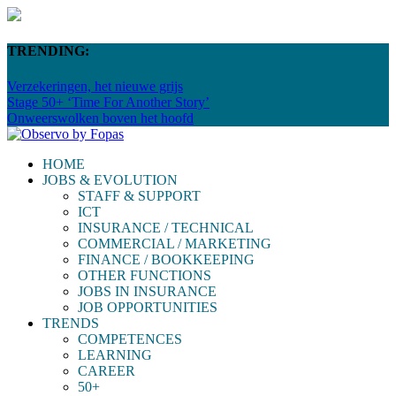
TRENDING:
Verzekeringen, het nieuwe grijs
Stage 50+ ‘Time For Another Story’
Onweerswolken boven het hoofd
HOME
JOBS & EVOLUTION
STAFF & SUPPORT
ICT
INSURANCE / TECHNICAL
COMMERCIAL / MARKETING
FINANCE / BOOKKEEPING
OTHER FUNCTIONS
JOBS IN INSURANCE
JOB OPPORTUNITIES
TRENDS
COMPETENCES
LEARNING
CAREER
50+